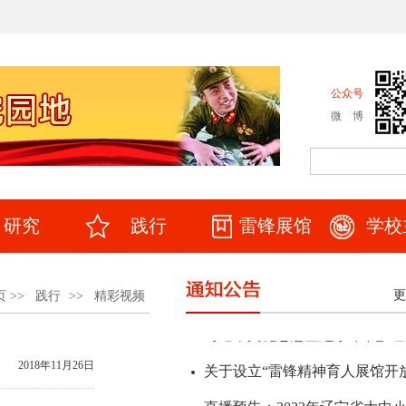
公众号
微 博
研究
践行
雷锋展馆
学校
更
页
>>
践行
>>
精彩视频
2018年11月26日