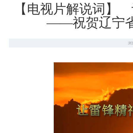
【电视片解说词】 
——祝贺辽宁
浏览