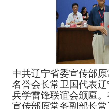
中共辽宁省委宣传部原
名誉会长常卫国代表辽
兵学雷锋联谊会颁匾。
宣传部原常务副部长常