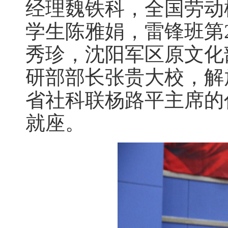
经理魏铁科，全国劳动
学生陈雅娟，雷锋班第
秀珍，沈阳军区原文化
研部部长张贵大校，解
省社科联杨路平主席的
就座。