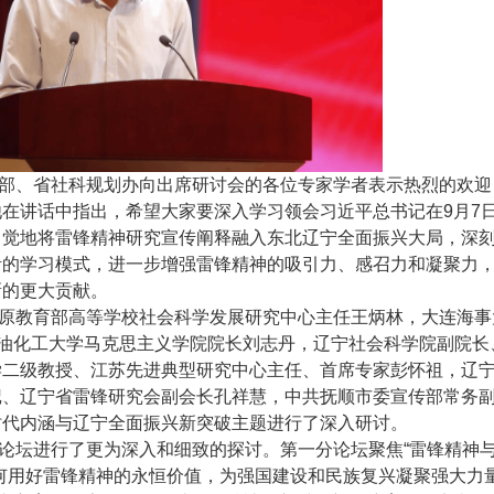
部、省社科规划办向出席研讨会的各位专家学者表示热烈的欢迎
在讲话中指出，希望大家要深入学习领会习近平总书记在9月7
自觉地将雷锋精神研究宣传阐释融入东北辽宁全面振兴大局，深
活的学习模式，进一步增强雷锋精神的吸引力、感召力和凝聚力
新的更大贡献。
原教育部高等学校社会科学发展研究中心主任王炳林，大连海事
油化工大学
马克思主义学院院长刘志丹，辽宁社会科学院副院长
学二级教授、江苏先进典型研究中心主任、首席专家彭怀祖，辽
、辽宁省雷锋研究会副会长孔祥慧，中共抚顺市委宣传部常务副
时代内涵与辽宁全面振兴新突破主题进行了深入研讨。
论坛进行了更为深入和细致的探讨。第一分论坛聚焦“雷锋精神
何用好雷锋精神的永恒价值，为强国建设和民族复兴凝聚强大力