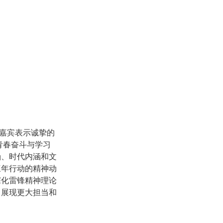
嘉宾表示诚挚的
青春奋斗与学习
涵、时代内涵和文
三年行动的精神动
深化雷锋精神理论
中展现更大担当和