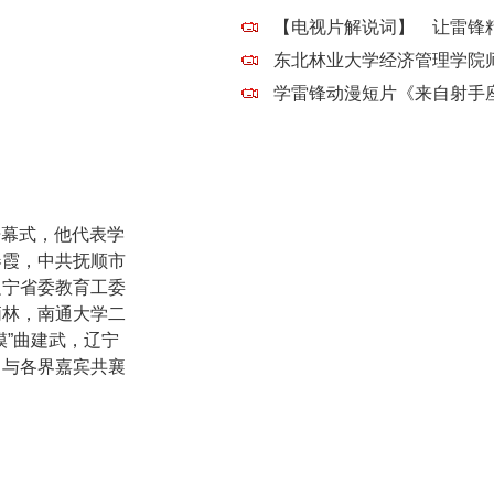
开幕式，他代表学
春霞，中共抚顺市
辽宁省委教育工委
炳林，南通大学二
”曲建武，辽宁
，与各界嘉宾共襄