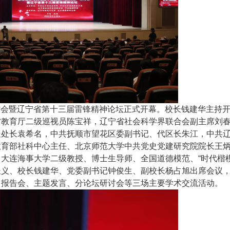
研讨会暨辽宁省第十三届雷锋精神论坛正式开幕。校长钱建华主持
省教育厅二级巡视员陈宝祥，辽宁省社会科学界联合会副主席刘
处处长袁希名，中共抚顺市望花区委副书记、代区长朱江，中共
教育部社科中心主任、北京师范大学中共党史党建研究院院长王
大连海事大学二级教授、博士生导师、全国道德模范、“时代楷模
长义、校长钱建华、党委副书记钟俊生、副校长杨占旭出席会议
旨报告会、主题发言、分论坛研讨会等三场主要学术交流活动。