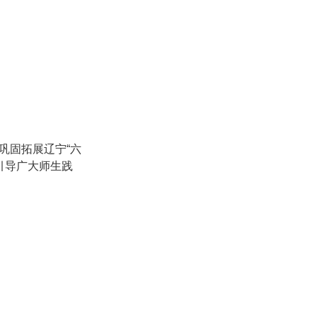
巩固拓展辽宁“六
引导广大师生践