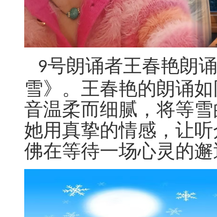
号朗诵者王春艳朗
9
雪》。王春艳的朗诵如
音温柔而细腻，将等雪
她用真挚的情感，让听
佛在等待一场心灵的邂