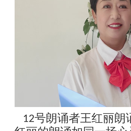
号朗诵者王红丽朗
12