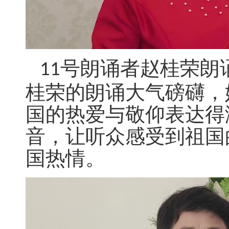
号朗诵者赵桂荣朗
11
桂荣的朗诵大气磅礴，
国的热爱与敬仰表达得
音，让听众感受到祖国
国热情。