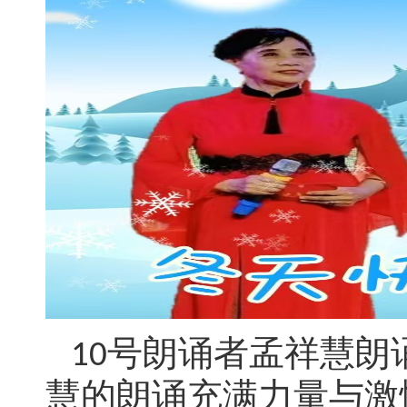
号朗诵者孟祥慧朗
10
慧的朗诵充满力量与激