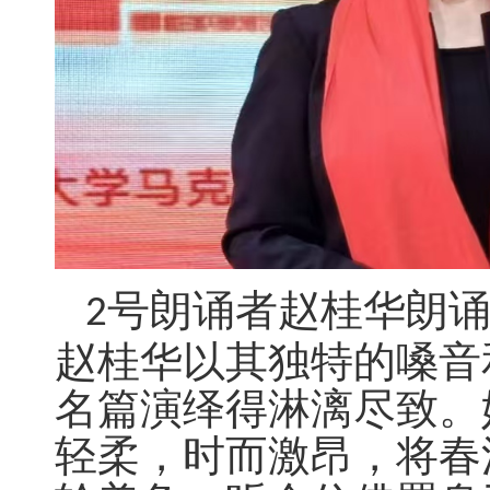
号朗诵者赵桂华朗
2
赵桂华以其独特的嗓音
名篇演绎得淋漓尽致。
轻柔，时而激昂，将春