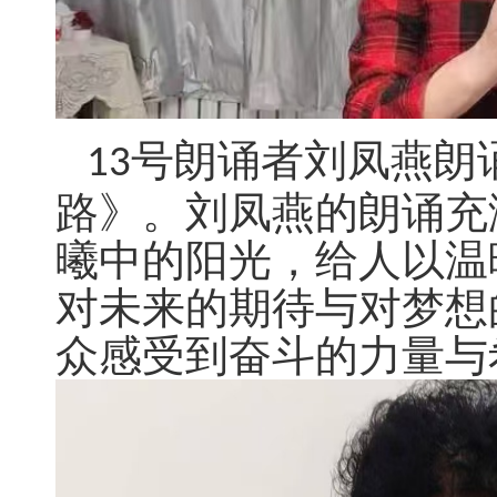
号朗诵者刘凤燕朗
13
路》。刘凤燕的朗诵充
曦中的阳光，给人以温
对未来的期待与对梦想
众感受到奋斗的力量与