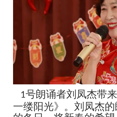
号朗诵者刘凤杰带
1
一缕阳光》。刘凤杰的