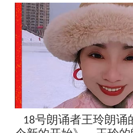
号朗诵者王玲朗诵
18