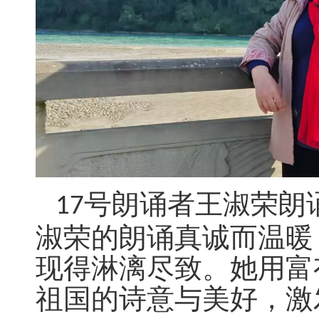
号朗诵者王淑荣朗
17
淑荣的朗诵真诚而温暖
现得淋漓尽致。她用富
祖国的诗意与美好，激