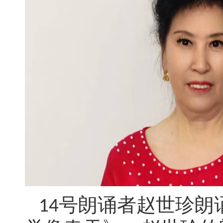
号朗诵者赵世珍朗
14