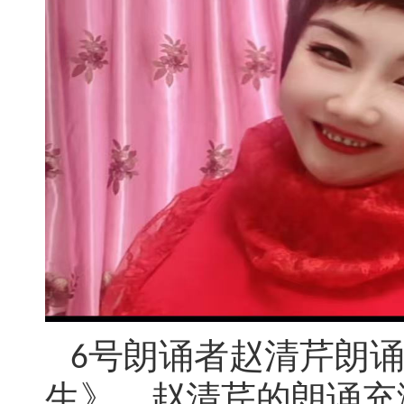
号朗诵者赵清芹朗
6
生》。赵清芹的朗诵充