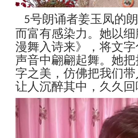
号朗诵者姜玉凤的
5
而富有感染力。她以细
漫舞入诗来》，将文字
声音中翩翩起舞。她把
字之美，仿佛把我们带
让人沉醉其中，久久回