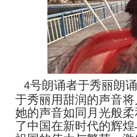
号朗诵者于秀丽朗
4
于秀丽用甜润的声音将
她的声音如同月光般柔
了中国在新时代的辉煌